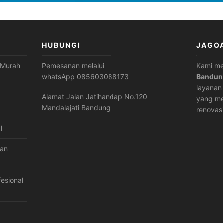
HUBUNGI
JAGO
 Murah
Pemesanan melalui
Kami m
whatsApp 085603088173
Bandun
layana
Alamat Jalan Jatihandap No.120
yang me
Mandalajati Bandung
renovas
l
dan
esional