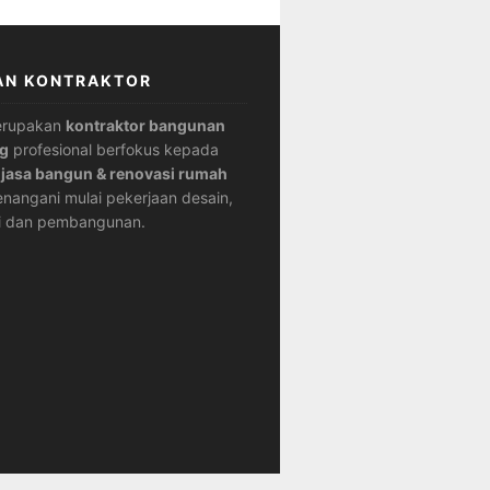
AN KONTRAKTOR
erupakan
kontraktor bangunan
g
profesional berfokus kepada
n
jasa bangun & renovasi rumah
nangani mulai pekerjaan desain,
i dan pembangunan.