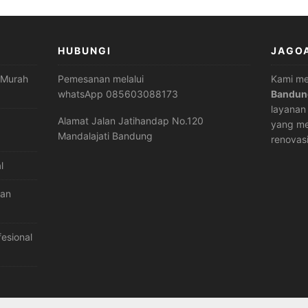
HUBUNGI
JAGO
 Murah
Pemesanan melalui
Kami m
whatsApp 085603088173
Bandun
layana
Alamat Jalan Jatihandap No.120
yang me
Mandalajati Bandung
renovas
l
dan
esional